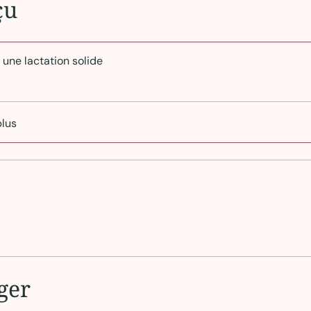
çu
 une lactation solide
plus
ger