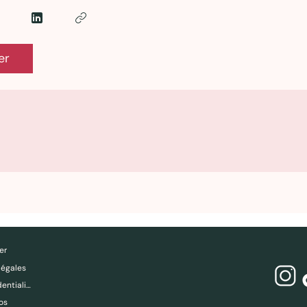
er
er
légales
Politique de confidentialité
os