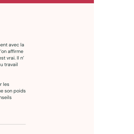
ent avec la
u’on affirme
 vrai. Il n’
u travail
r les
que son poids
nseils