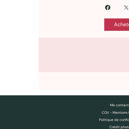
Achet
Me contact
Des ressources pour comprendre,
CGV - Mentions 
questionner, déconstruire — pas
pour obéir.
Crédit phot