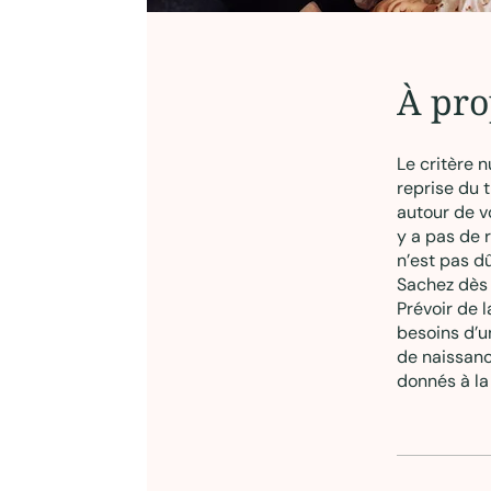
À pro
Le critère 
reprise du t
autour de vo
y a pas de r
n’est pas dû
Sachez dès 
Prévoir de l
besoins d’un
de naissanc
donnés à la