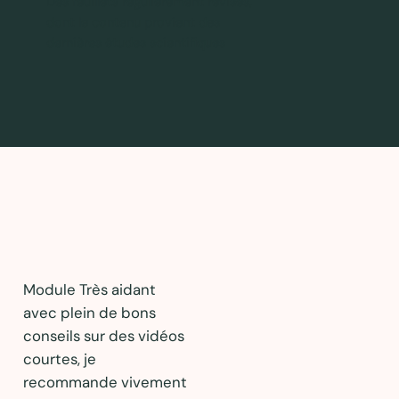
Des feuillets régulièrement révisés,
dont le contenu provient des
dernières études scientifiques
Module Très aidant
La
avec plein de bons
s
conseils sur des vidéos
d
courtes, je
d
recommande vivement
r