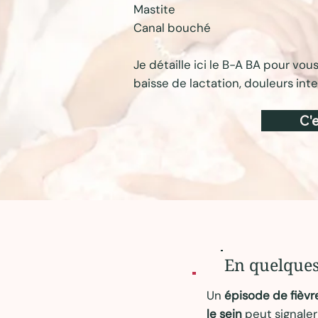
Mastite
Canal bouché
Je détaille ici le B-A BA pour vou
baisse de lactation, douleurs i
C'e
En quelque
Un
épisode de fièvr
le sein
peut signaler