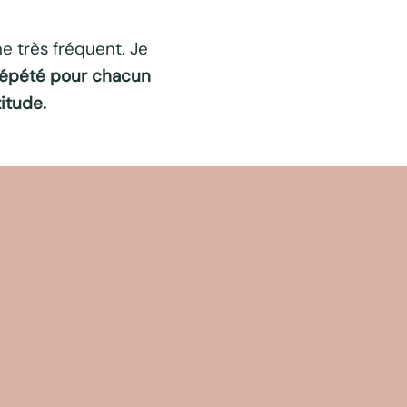
e très fréquent. Je
 répété pour chacun
itude.