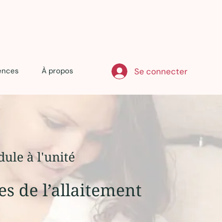
Se connecter
ences
À propos
ule à l'unité
s de l’allaitement