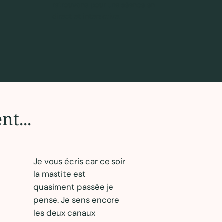
retrouvons pour une séance en
direct et interactive.
t...
Je vous écris car ce soir
la mastite est
quasiment passée je
pense. Je sens encore
les deux canaux