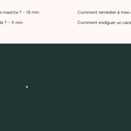
 mastite ? - 19 min
Comment remédier à mes c
ds ? - 11 min
Comment endiguer un canal
 vous aurez également...
Les séances de
questions/réponses
mensuelles
Chaque mois, nous nous