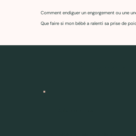
Comment endiguer un engorgement ou une une
Que faire si mon bébé a ralenti sa prise de poi
Et avec ceci
1 épisode bonus
Mon bébé a fait ses nuits dès la