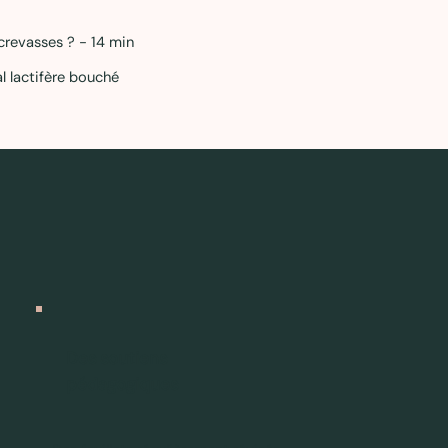
revasses ? - 14 min
 lactifère bouché
Des soutiens
pédagogiques