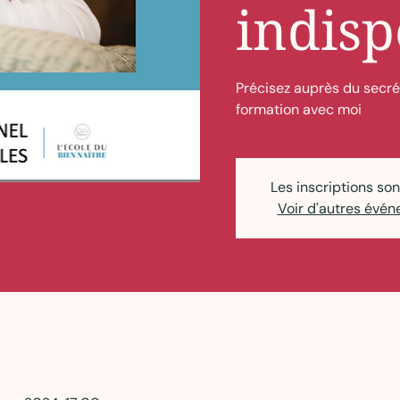
indisp
Précisez auprès du secrét
formation avec moi
Les inscriptions son
Voir d'autres évé