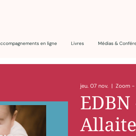
ccompagnements en ligne
Livres
Médias & Confér
jeu. 07 nov.
  |  
Zoom -
EDBN 
Allait