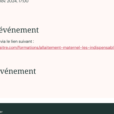
ov. 2024, 17:00
l'événement
ia le lien suivant : 
naitre.com/formations/allaitement-maternel-les-indispensa
 événement
er