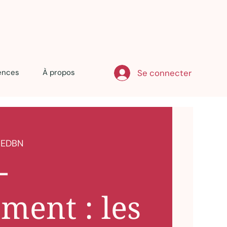
Se connecter
ences
À propos
 EDBN
-
ement : les