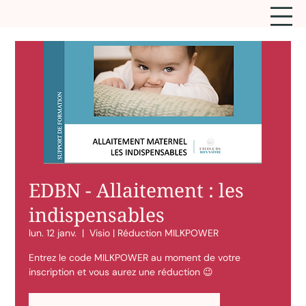
EDBN - Allaitement : les
indispensables
lun. 12 janv.
  |  
Visio | Réduction MILKPOWER
Entrez le code MILKPOWER au moment de votre
inscription et vous aurez une réduction 😉