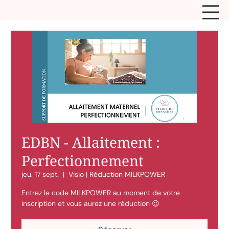
EDBN - Allaitement :
Perfectionnement
jeu. 17 sept.
  |  
Visio | Réduction MILKPOWER
Entrez le code MILKPOWER au moment de votre
inscription et vous aurez une réduction 😉