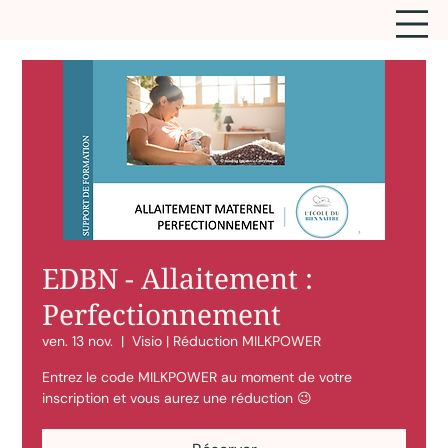
EDBN - Allaitement :
Perfectionnement
ven. 13 nov.
  |  
Visio | Réduction MILKPOWER
Entrez le code MILKPOWER au moment de votre
inscription et vous aurez une réduction 😉