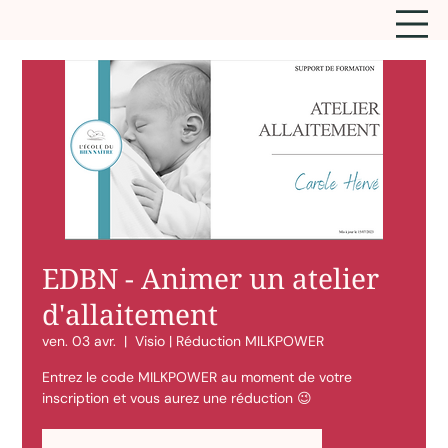
EDBN - Animer un atelier
d'allaitement
ven. 03 avr.
  |  
Visio | Réduction MILKPOWER
Entrez le code MILKPOWER au moment de votre
inscription et vous aurez une réduction 😉