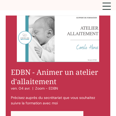
EDBN - Animer un atelier
d'allaitement
ven. 04 avr.
  |  
Zoom - EDBN
Précisez auprès du secrétariat que vous souhaitez
suivre la formation avec moi