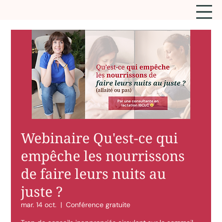
Webinaire Qu'est-ce qui
empêche les nourrissons
de faire leurs nuits au
juste ?
mar. 14 oct.
  |  
Conférence gratuite