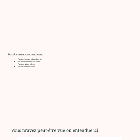
Inscrivez-vous à ma newsletter
Pas de discours culpabilisants
Pas de recettes toutes faites
Pas de mythes relayés
Pas de contenus creux
Vous m'avez peut-être vue ou entendue ici