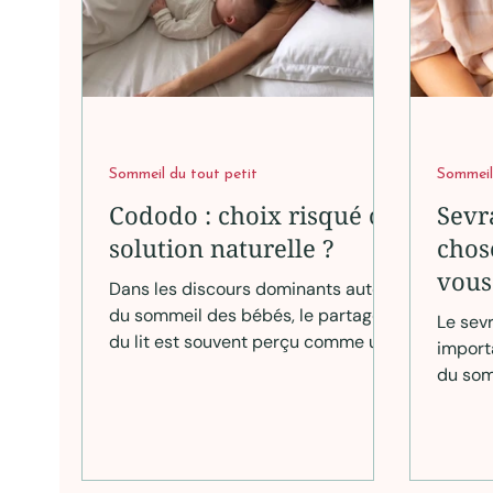
Sommeil du tout petit
Sommeil
Cododo : choix risqué ou
Sevr
solution naturelle ?
chos
vous
Dans les discours dominants autour
du sommeil des bébés, le partage
Le sev
du lit est souvent perçu comme une
import
pratique risquée, à éviter
du som
absolument. Pourtant, les données
aussi d
les plus récentes invitent à une
de par
lecture bien plus nuancée. Loin d’un
réduir
débat tranché entre “bon” et
de nui