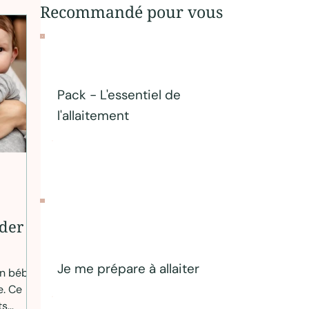
Recommandé pour vous
Pack - L'essentiel de
l'allaitement
éder
Je me prépare à allaiter
on bébé
e. Ce
ts