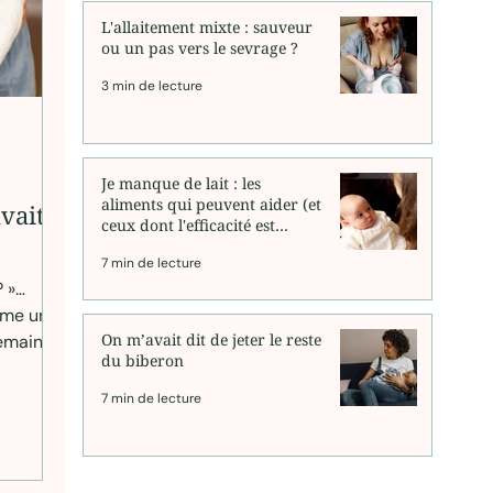
L'allaitement mixte : sauveur
ou un pas vers le sevrage ?
3 min de lecture
Je manque de lait : les
aliments qui peuvent aider (et
vait
ceux dont l'efficacité est
surestimée)
7 min de lecture
? »…
mme un
On m’avait dit de jeter le reste
semaines
du biberon
e devient
7 min de lecture
’un trait
dre ni
n « bon