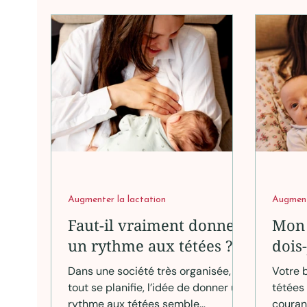
“mauvais” cododo, il s’agit d’une
simple
réalité humaine, physiologique,
vérité
culturelle — et souvent très
chang
pratique — que les familles
expérimentent depuis la nuit des
temps.
Augmenter la lactation
Augment
Faut-il vraiment donner
Mon 
un rythme aux tétées ?
dois
Dans une société très organisée, où
Votre 
tout se planifie, l’idée de donner un
tétées 
rythme aux tétées semble
couran