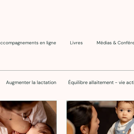
ccompagnements en ligne
Livres
Médias & Confér
Augmenter la lactation
Équilibre allaitement - vie act
t petit
Consultante en lactation