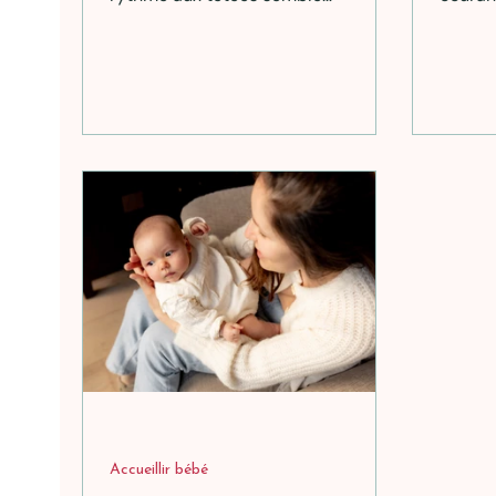
rassurante. Pourtant, du point de
mais d
vue biologique et du
cas, el
développement du nourrisson,
à ces r
chercher à imposer un rythme aux
parent
tétées n’est ni nécessaire, ni
t-il tr
souhaitable.
un tra
Accueillir bébé