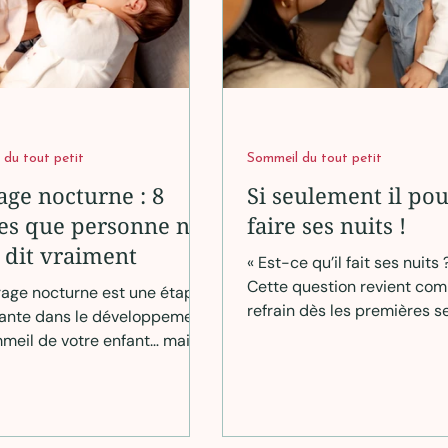
 du tout petit
Sommeil du tout petit
age nocturne : 8
Si seulement il pou
es que personne ne
faire ses nuits !
 dit vraiment
« Est-ce qu’il fait ses nuits 
Cette question revient co
rage nocturne est une étape
refrain dès les premières 
ante dans le développement
de vie de votre bébé, et ell
meil de votre enfant… mais
rapidement une source de
ans l’équilibre de votre vie
pression. Pourtant, dormir d
ent. Que vous envisagiez de
n’est ni un objectif à attein
e progressivement les tétées
une preuve que vous êtes u
t ou que vous soyez