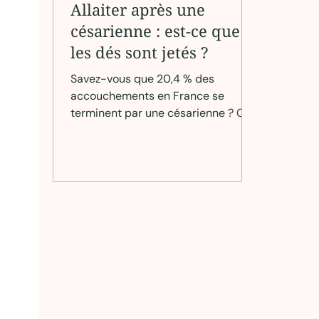
Allaiter après une
césarienne : est-ce que
les dés sont jetés ?
Savez-vous que 20,4 % des
accouchements en France se
terminent par une césarienne ? On
constate une hausse continue du
taux national de césariennes
depuis plusieurs années (HAS,
2016). Si l’HAS encourage des
maternités à réfléchir à leurs
pratiques et à les modifier afin que
les césariennes programmées à
terme soient de plus en plus
pertinentes, ce type d’intervention
reste courant. Et dans ce contexte,
on s'interroge sur le potentiel de
réussite de l'allaitement.