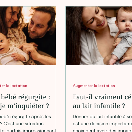
parent ».
ment curieux·se, voici 8
s essentielles pour aborder ce
ement
er la lactation
Augmenter la lactation
bébé régurgite :
Faut-il vraiment c
-je m’inquiéter ?
au lait infantile ?
bébé régurgite après les
Donner du lait infantile à s
? C’est une situation
est une décision important
te, parfois impressionnante,
choix peut avoir des impac