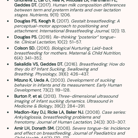
Geddes DT.
 (2017). 
Human milk composition differences 
between term and preterm infants and over lactation 
stages.
Nutrients
, 9(11): 1206. 
Douglas PS, Keogh R.
 (2017). 
Gestalt breastfeeding: A 
perceptual-motor approach to positioning and 
attachment.
International Breastfeeding Journal
, 12(1): 13. 
Douglas PS.
 (2019). 
Re-thinking “posterior” tongue-
tie.
Clinical Lactation
, 10(2): 51–57. 
Colson SD.
 (2010). 
Biological Nurturing: Laid-back 
breastfeeding for mothers.
Maternal & Child Nutrition
, 
6(4): 341–352. 
Sakalidis VS, Geddes DT.
 (2016). 
Breastfeeding: How do 
they do it?
Infant Sucking, Swallowing and 
Breathing.
Physiology
, 31(6): 426–437.
Mizuno K, Ueda A.
 (2003). 
Development of sucking 
behavior in infants and its measurement.
Early Human 
Development
, 73(2): 119–128. 
Burton P, et al.
 (2013). 
Three-dimensional ultrasound 
imaging of infant sucking dynamics.
Ultrasound in 
Medicine & Biology
, 39(2): 284–291. 
Madlon-Kay DJ, Ricke LA, Baker NJ.
 (2008). 
Case series: 
Ankyloglossia, breastfeeding problems and 
frenotomy.
Journal of Human Lactation
, 24(3): 303–307. 
Amir LH, Donath SM.
 (2008). 
Severe tongue-tie: Incidence 
and effect on breastfeeding.
Journal of Paediatrics and 
Child Health
, 44(3): 170–173. 