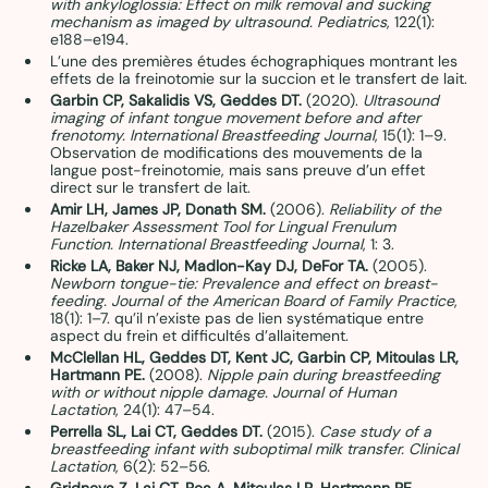
with ankyloglossia: Effect on milk removal and sucking 
mechanism as imaged by ultrasound.
Pediatrics
, 122(1): 
e188–e194.
L’une des premières études échographiques montrant les 
effets de la freinotomie sur la succion et le transfert de lait.
Garbin CP, Sakalidis VS, Geddes DT.
 (2020). 
Ultrasound 
imaging of infant tongue movement before and after 
frenotomy.
International Breastfeeding Journal
, 15(1): 1–9. 
Observation de modifications des mouvements de la 
langue post-freinotomie, mais sans preuve d’un effet 
direct sur le transfert de lait.
Amir LH, James JP, Donath SM.
 (2006). 
Reliability of the 
Hazelbaker Assessment Tool for Lingual Frenulum 
Function.
International Breastfeeding Journal
, 1: 3. 
Ricke LA, Baker NJ, Madlon-Kay DJ, DeFor TA.
 (2005). 
Newborn tongue-tie: Prevalence and effect on breast-
feeding.
Journal of the American Board of Family Practice
, 
18(1): 1–7. qu’il n’existe pas de lien systématique entre 
aspect du frein et difficultés d’allaitement.
McClellan HL, Geddes DT, Kent JC, Garbin CP, Mitoulas LR, 
Hartmann PE.
 (2008). 
Nipple pain during breastfeeding 
with or without nipple damage.
Journal of Human 
Lactation
, 24(1): 47–54. 
Perrella SL, Lai CT, Geddes DT.
 (2015). 
Case study of a 
breastfeeding infant with suboptimal milk transfer.
Clinical 
Lactation
, 6(2): 52–56. 
Gridneva Z, Lai CT, Rea A, Mitoulas LR, Hartmann PE, 