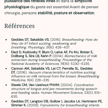
puissance des réflexes innés
 et dans la 
simplicité 
physiologique
 du geste est essentiel.Avant de penser 
chirurgie, pensons 
stabilité, posture et observation
.
Références 
Geddes DT, Sakalidis VS.
 (2016). 
Breastfeeding: How do 
they do it? Infant sucking, swallowing and 
breathing.
Physiology
, 31(6): 426–437. 
Elad D, Kozlovsky P, Blum O, Laine AF, Po MJ, Botzer E, 
Dollberg S, Sira LB, Kahn P.
 (2014). 
Biomechanics of milk 
extraction during breastfeeding.
Proceedings of the 
National Academy of Sciences
, 111(14): 5230–5235. 
Cannon AM, Sakalidis VS, Lai CT, Perrella SL, Geddes 
DT.
 (2016). 
Vacuum characteristics of nutritive sucking: 
Influence on milk removal from the breast.
Breastfeeding 
Medicine
, 11(4): 228–235. 
Steele CM, Van Lieshout PHHM.
 (2004). 
Coordinative 
structure of tongue and jaw movements during speech 
and feeding tasks.
Human Movement Science
, 23(5): 613–
635. 
Geddes DT, Langton DB, Gollow I, Jacobs LA, Hartmann PE, 
Simmer K.
 (2008). 
Frenulotomy for breastfeeding infants 