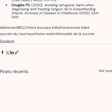
Douglas PS.
 (2020). 
Avoiding iatrogenic harm when 
diagnosing and treating tongue-tie in breastfeeding 
infants.
Archives of Disease in Childhood
, 105(6): 564–
569. 
allaitement
IBCLC
freins buccaux bébé
frenectomie bébé
succion du nourrisson
freins restrictifs
trouble de la succion
Douleurs
Posts récents
Voir tout