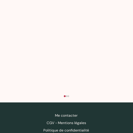
Des ressources pour comprendre, questionner, déconstruire — pas pour obéir.
Me contacter
CGV - Mentions légales
Politique de confidentialité