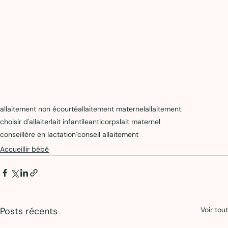
allaitement non écourté
allaitement maternel
allaitement
choisir d'allaiter
lait infantile
anticorps
lait maternel
conseillère en lactation`
conseil allaitement
Accueillir bébé
Posts récents
Voir tout