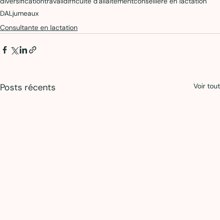
diversification
travail
difficulté d'allaitement
conseillère en lactation`
DAL
jumeaux
Consultante en lactation
Posts récents
Voir tout