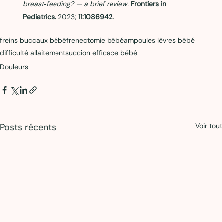
breast‑feeding? — a brief review. 
Frontiers in 
Pediatrics.
 2023; 
11:1086942.
freins buccaux bébé
frenectomie bébé
ampoules lèvres bébé
difficulté allaitement
succion efficace bébé
Douleurs
Posts récents
Voir tout