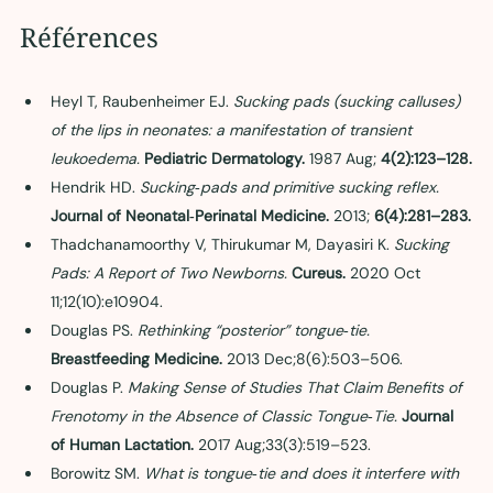
Références
Heyl T, Raubenheimer EJ. 
Sucking pads (sucking calluses) 
of the lips in neonates: a manifestation of transient 
leukoedema. 
Pediatric Dermatology.
 1987 Aug; 
4(2):123–128.
Hendrik HD. 
Sucking‑pads and primitive sucking reflex. 
Journal of Neonatal‑Perinatal Medicine.
 2013; 
6(4):281–283.
Thadchanamoorthy V, Thirukumar M, Dayasiri K. 
Sucking 
Pads: A Report of Two Newborns. 
Cureus.
 2020 Oct 
11;12(10):e10904.
Douglas PS. 
Rethinking “posterior” tongue‑tie. 
Breastfeeding Medicine.
 2013 Dec;8(6):503–506.
Douglas P. 
Making Sense of Studies That Claim Benefits of 
Frenotomy in the Absence of Classic Tongue‑Tie. 
Journal 
of Human Lactation.
 2017 Aug;33(3):519–523.
Borowitz SM. 
What is tongue‑tie and does it interfere with 