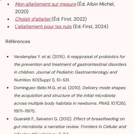
Mon allaitement sur mesure
 (Éd. Albin Michel, 
2020)
Choisir d’allaiter
(Éd. First, 2022)
L'allaitement pour les nuls
 (Ed. First, 2024)
Références
Vandenplas Y. et al. (2015). 
A reappraisal of probiotics for 
the prevention and treatment of gastrointestinal disorders 
in children.
Journal of Pediatric Gastroenterology and 
Nutrition
, 60(Suppl 1), S1–S31.
Dominguez-Bello M.G. et al. (2010). 
Delivery mode shapes 
the acquisition and structure of the initial microbiota 
across multiple body habitats in newborns.
PNAS
, 107(26), 
11971–11975.
Guaraldi F., Salvatori G. (2012). 
Effect of breastfeeding on 
gut microbiota: a narrative review.
Frontiers in Cellular and 