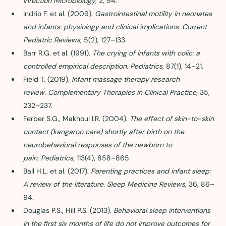
Infection Microbiology
, 2, 94.
Indrio F. et al. (2009). 
Gastrointestinal motility in neonates 
and infants: physiology and clinical implications.
Current 
Pediatric Reviews
, 5(2), 127–133.
Barr R.G. et al. (1991). 
The crying of infants with colic: a 
controlled empirical description.
Pediatrics
, 87(1), 14–21.
Field T. (2019). 
Infant massage therapy research 
review.
Complementary Therapies in Clinical Practice
, 35, 
232–237.
Ferber S.G., Makhoul I.R. (2004). 
The effect of skin-to-skin 
contact (kangaroo care) shortly after birth on the 
neurobehavioral responses of the newborn to 
pain.
Pediatrics
, 113(4), 858–865.
Ball H.L. et al. (2017). 
Parenting practices and infant sleep: 
A review of the literature.
Sleep Medicine Reviews
, 36, 86–
94.
Douglas P.S., Hill P.S. (2013). 
Behavioral sleep interventions 
in the first six months of life do not improve outcomes for 