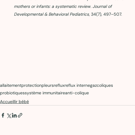
mothers or infants: a systematic review.
Journal of 
Developmental & Behavioral Pediatrics
, 34(7), 497–507.
allaitement
protection
pleurs
reflux
reflux interne
gaz
coliques
probiotiques
système immunitaire
anti-colique
Accueillir bébé