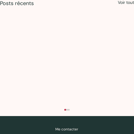
Posts récents
Voir tout
Des ressources pour comprendre, questionner, déconstruire — pas pour obéir.
Me contacter