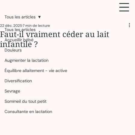
Tous les articles
22 déc. 2025
7 min de lecture
Tous les articles
Faut-il vraiment céder au lait
Accueillir bébé
infantile ?
Douleurs
Augmenter la lactation
Équilibre allaitement - vie active
Diversification
Sevrage
Sommeil du tout petit
Consultante en lactation