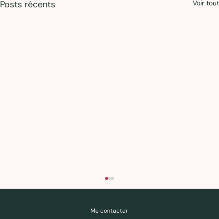
Posts récents
Voir tout
Des ressources pour comprendre, questionner, déconstruire — pas pour obéir.
Me contacter